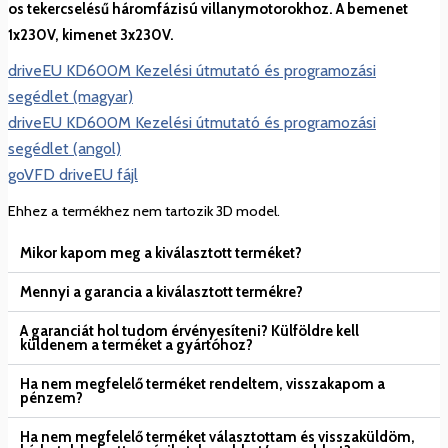
os tekercselésű háromfázisú villanymotorokhoz. A bemenet
1x230V, kimenet 3x230V.
driveEU KD600M Kezelési útmutató és programozási
segédlet (magyar)
driveEU KD600M Kezelési útmutató és programozási
segédlet (angol)
goVFD driveEU fájl
Ehhez a termékhez nem tartozik 3D model.
Mikor kapom meg a kiválasztott terméket?
Mennyi a garancia a kiválasztott termékre?
A garanciát hol tudom érvényesíteni? Külföldre kell
küldenem a terméket a gyártóhoz?
Ha nem megfelelő terméket rendeltem, visszakapom a
pénzem?
Ha nem megfelelő terméket választottam és visszaküldöm,