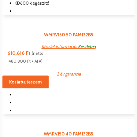
KD600 kiegészítő
WMRV150 50 PAM132B5
Készlet információ:
Készleten
610.616
Ft
(nettó
480.800
Ft
+ ÁFA)
2 év garancia
Kosárba teszem
WMRV150 40 PAM132B5