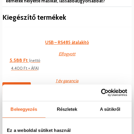
kérhetek helyette másikat, lassabbat/gyorsabbat?
Kiegészítő termékek
USB – RS485 átalakító
Elfogyott
5.588
Ft
(nettó
4.400
Ft
+ ÁFA)
1 év garancia
Tovább
KD600 kiegészítő
Beleegyezés
Részletek
A sütikről
Ez a weboldal sütiket használ