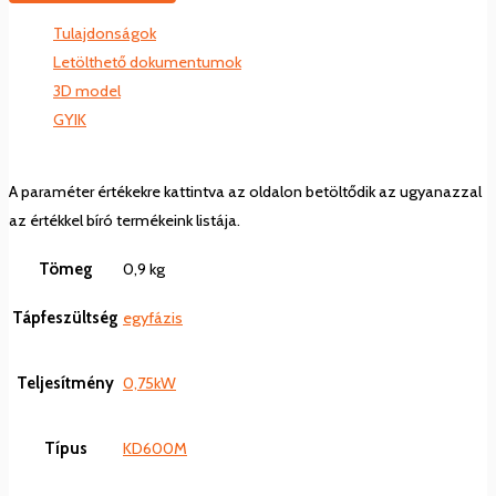
Tulajdonságok
Letölthető dokumentumok
3D model
GYIK
A paraméter értékekre kattintva az oldalon betöltődik az ugyanazzal
az értékkel bíró termékeink listája.
Tömeg
0,9 kg
Tápfeszültség
egyfázis
Teljesítmény
0,75kW
Típus
KD600M