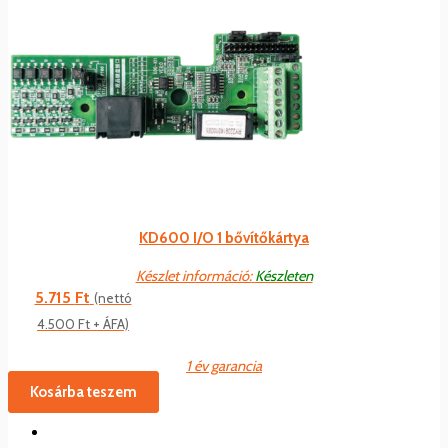
KD600 I/O 1 bővítőkártya
Készlet információ:
Készleten
5.715
Ft
(nettó
4.500
Ft
+ ÁFA)
1 év garancia
Kosárba teszem