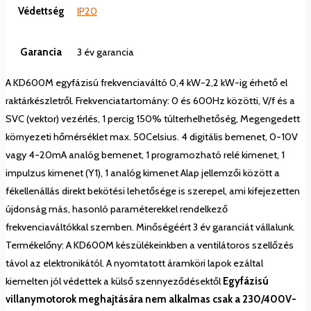
Védettség
IP20
Garancia
3 év garancia
A KD600M egyfázisú frekvenciaváltó 0,4 kW-2,2 kW-ig érhető el
raktárkészletről. Frekvenciatartomány: 0 és 600Hz közötti, V/f és a
SVC (vektor) vezérlés, 1 percig 150% túlterhelhetőség, Megengedett
környezeti hőmérséklet max. 50Celsius. 4 digitális bemenet, 0-10V
vagy 4-20mA analóg bemenet, 1 programozható relé kimenet, 1
impulzus kimenet (Y1), 1 analóg kimenet Alap jellemzői között a
fékellenállás direkt bekötési lehetősége is szerepel, ami kifejezetten
újdonság más, hasonló paraméterekkel rendelkező
frekvenciaváltókkal szemben. Minőségéért 3 év garanciát vállalunk.
Termékelőny: A KD600M készülékeinkben a ventilátoros szellőzés
távol az elektronikától. A nyomtatott áramköri lapok ezáltal
kiemelten jól védettek a külső szennyeződésektől
Egyfázisú
villanymotorok meghajtására nem alkalmas csak a 230/400V-