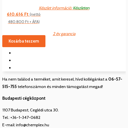
Készlet információ:
Készleten
610.616
Ft
(nettó
480.800
Ft
+ ÁFA)
2 év garancia
Kosárba teszem
Ha nem találod a terméket, amit keresel, hívd kollégánkat a
06-57-
515-755
telefonszámon és minden támogatást megad!
Budapesti cégközpont
1107 Budapest, Ceglédi utca 30.
Tel.: +36-1-347-0682
E-mail: info@chemplex.hu