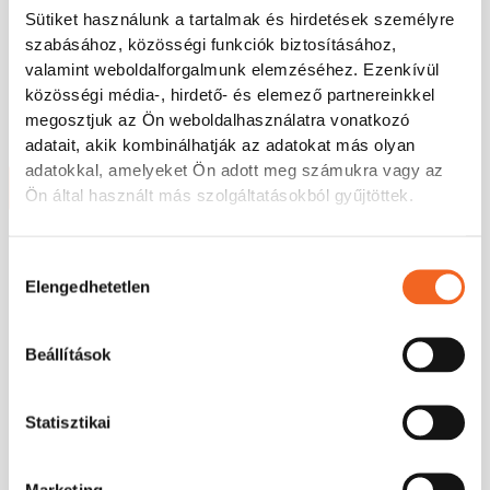
KD600/KD600M külső kezelőegység LCD IP20
Sütiket használunk a tartalmak és hirdetések személyre
szabásához, közösségi funkciók biztosításához,
Készlet információ:
Készleten
valamint weboldalforgalmunk elemzéséhez. Ezenkívül
26.670
Ft
(nettó
közösségi média-, hirdető- és elemező partnereinkkel
21.000
Ft
+ ÁFA)
megosztjuk az Ön weboldalhasználatra vonatkozó
adatait, akik kombinálhatják az adatokat más olyan
1 év garancia
adatokkal, amelyeket Ön adott meg számukra vagy az
Kosárba teszem
Ön által használt más szolgáltatásokból gyűjtöttek.
KD600 kiegészítő
Hozzájárulás
Elengedhetetlen
IP20
kiválasztása
Beállítások
KD600/KD600M külső kezelőegység LED IP65
Készlet információ:
Készleten
Statisztikai
21.336
Ft
(nettó
16.800
Ft
+ ÁFA)
Marketing