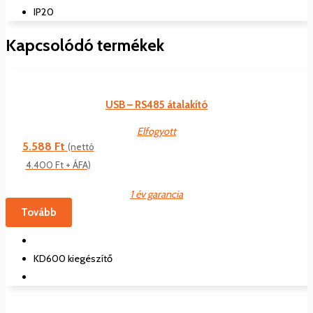
IP20
Kapcsolódó termékek
USB – RS485 átalakító
Elfogyott
5.588
Ft
(nettó
4.400
Ft
+ ÁFA)
1 év garancia
Tovább
KD600 kiegészítő