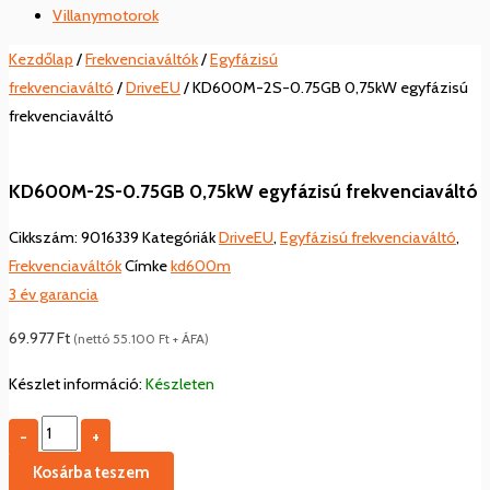
Villanymotorok
Kezdőlap
/
Frekvenciaváltók
/
Egyfázisú
frekvenciaváltó
/
DriveEU
/ KD600M-2S-0.75GB 0,75kW egyfázisú
frekvenciaváltó
KD600M-2S-0.75GB 0,75kW egyfázisú frekvenciaváltó
Cikkszám:
9016339
Kategóriák
DriveEU
,
Egyfázisú frekvenciaváltó
,
Frekvenciaváltók
Címke
kd600m
3 év garancia
69.977
Ft
(nettó
55.100
Ft
+ ÁFA)
Készlet információ:
Készleten
-
+
Kosárba teszem