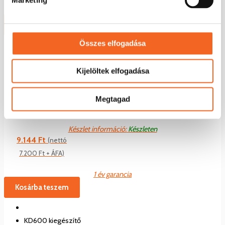
1 év garancia
Kosárba teszem
Összes elfogadása
KD600 kiegészítő
IP65
Kijelöltek elfogadása
Megtagad
KD600/KD600M külső kezelőegység LED IP20
Készlet információ:
Készleten
9.144
Ft
(nettó
7.200
Ft
+ ÁFA)
1 év garancia
Kosárba teszem
KD600 kiegészítő