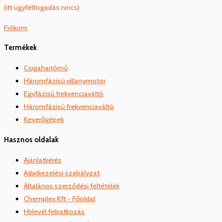
(itt ügyfélfogadás nincs)
Fiókom
Termékek
Csigahajtómű
Háromfázisú villanymotor
Egyfázisú frekvenciaváltó
Háromfázisú frekvenciaváltó
Keverőgépek
Hasznos oldalak
Ajánlatkérés
Adatkezelési szabályzat
Általános szerződési feltételek
Chemplex Kft - Főoldal
Hírlevél feliratkozás