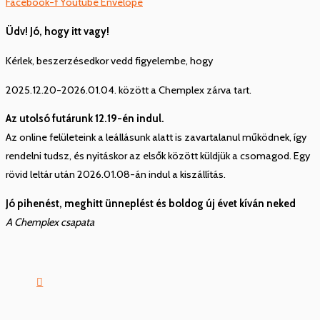
Facebook-f
Youtube
Envelope
Üdv! Jó, hogy itt vagy!
Kérlek, beszerzésedkor vedd figyelembe, hogy
2025.12.20-2026.01.04. között a Chemplex zárva tart.
Az utolsó futárunk 12.19-én indul.
Az online felületeink a leállásunk alatt is zavartalanul működnek, így
rendelni tudsz, és nyitáskor az elsők között küldjük a csomagod. Egy
rövid leltár után 2026.01.08-án indul a kiszállítás.
Jó pihenést, meghitt ünneplést és boldog új évet kíván neked
A Chemplex csapata