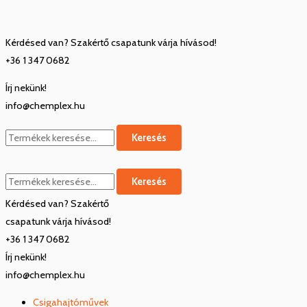
Skip
Keresés
Keresés
KD600M-
to
a
a
2S-
Kérdésed van? Szakértő csapatunk várja hívásod!
content
következőre:
következőre:
0.75GB
+36 1 347 0682
0,75kW
egyfázisú
Írj nekünk!
frekvenciaváltó
info@chemplex.hu
mennyiség
Keresés
Keresés
Kérdésed van? Szakértő
csapatunk várja hívásod!
+36 1 347 0682
Írj nekünk!
info@chemplex.hu
Csigahajtóművek