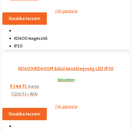
1 év garancia
Kosárba teszem
KD600 kiegészítő
IP20
KD600/KD600M külső kezelőegység LED IP20
Készleten
9.144
Ft
(nettó
7.200
Ft
+ ÁFA)
1 év garancia
Kosárba teszem