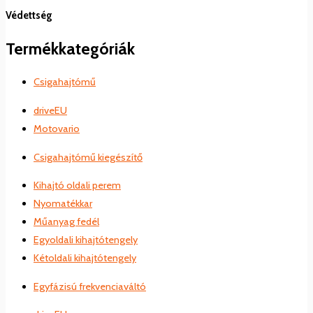
Védettség
Termékkategóriák
Csigahajtómű
driveEU
Motovario
Csigahajtómű kiegészítő
Kihajtó oldali perem
Nyomatékkar
Műanyag fedél
Egyoldali kihajtótengely
Kétoldali kihajtótengely
Egyfázisú frekvenciaváltó