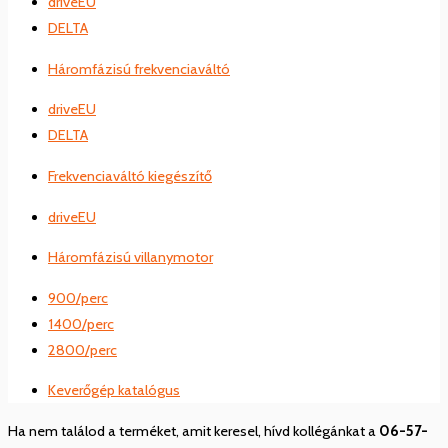
driveEU
DELTA
Háromfázisú frekvenciaváltó
driveEU
DELTA
Frekvenciaváltó kiegészítő
driveEU
Háromfázisú villanymotor
900/perc
1400/perc
2800/perc
Keverőgép katalógus
Ha nem találod a terméket, amit keresel, hívd kollégánkat a
06-57-