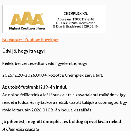
Facebook-f
Youtube
Envelope
Üdv! Jó, hogy itt vagy!
Kérlek, beszerzésedkor vedd figyelembe, hogy
2025.12.20-2026.01.04. között a Chemplex zárva tart.
Az utolsó futárunk 12.19-én indul.
Az online felületeink a leállásunk alatt is zavartalanul működnek, így
rendelni tudsz, és nyitáskor az elsők között küldjük a csomagod. Egy
rövid leltár után 2026.01.08-án indul a kiszállítás.
Jó pihenést, meghitt ünneplést és boldog új évet kíván neked
A Chemplex csapata