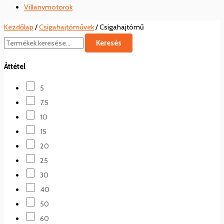
Villanymotorok
Kezdőlap
/
Csigahajtóművek
/ Csigahajtómű
Keresés
Áttétel
5
7.5
10
15
20
25
30
40
50
60