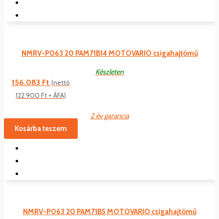
NMRV-P063 20 PAM71B14 MOTOVARIO csigahajtómű
Készleten
156.083
Ft
(nettó
122.900
Ft
+ ÁFA)
2 év garancia
Kosárba teszem
NMRV-P063 20 PAM71B5 MOTOVARIO csigahajtómű