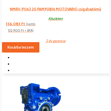
NMRV-P063 20 PAM90B14 MOTOVARIO csigahajtómű
Készleten
156.083
Ft
(nettó
122.900
Ft
+ ÁFA)
2 év garancia
Kosárba teszem