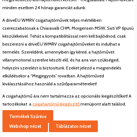
minden esetben 24 hónap garanciát adunk.
A driveEU WMRV csigahajtóművek teljes mértékben
csereszabatosak a Chiaravalli CHM, Morgensen MSW, Sati VP típusú
készülékeivel. Tehát a kompatibilitással nem kell bajlódnod, csak
beszerezni a driveEU WMRV csigahajtóműveket és indulhat a
termelés. Szereldénk, amennyiben így kéred, a hajtóművet
villanymotorral szerelve készíti elő, és ha arra van szükséged,
helyszíni szerelést is biztosítunk. Ezeket jelezd a megrendelés
elküldésekor a “Megjegyzés” rovatban. A hajtóműved
kiválasztásához használd a szűrőparamétereket!
A csigahajtómű ára nem tartalmazza az opcionális kiegészítőket! A
tartozékokat a
csigahajtómű kiegészítő
menüpont alatt találod.
Termékek Szűrése
Webshop nézet
Táblázatos nézet