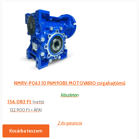
NMRV-P063 10 PAM90B5 MOTOVARIO csigahajtómű
Készleten
156.083
Ft
(nettó
122.900
Ft
+ ÁFA)
2 év garancia
Kosárba teszem