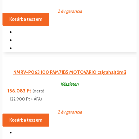
2 év garancia
Kosárba teszem
NMRV-P063 100 PAM71B5 MOTOVARIO csigahajtómű
Készleten
156.083
Ft
(nettó
122.900
Ft
+ ÁFA)
2 év garancia
Kosárba teszem