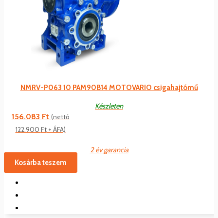
NMRV-P063 10 PAM90B14 MOTOVARIO csigahajtómű
Készleten
156.083
Ft
(nettó
122.900
Ft
+ ÁFA)
2 év garancia
Kosárba teszem