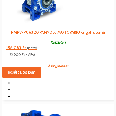
NMRV-P063 20 PAM90B5 MOTOVARIO csigahajtómű
Készleten
156.083
Ft
(nettó
122.900
Ft
+ ÁFA)
2 év garancia
Kosárba teszem