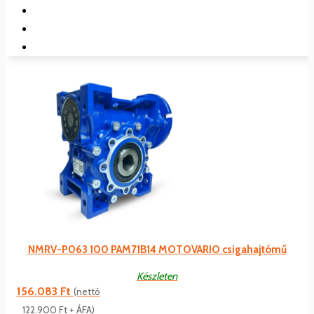
NMRV-P063 100 PAM71B14 MOTOVARIO csigahajtómű
Készleten
156.083
Ft
(nettó
122.900
Ft
+ ÁFA)