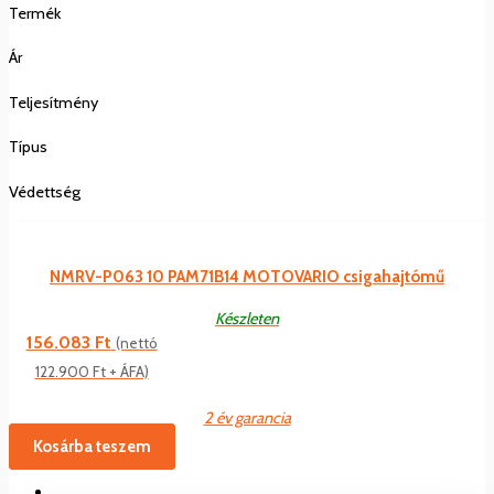
Termék
Ár
Teljesítmény
Típus
Védettség
NMRV-P063 10 PAM71B14 MOTOVARIO csigahajtómű
Készleten
156.083
Ft
(nettó
122.900
Ft
+ ÁFA)
2 év garancia
Kosárba teszem