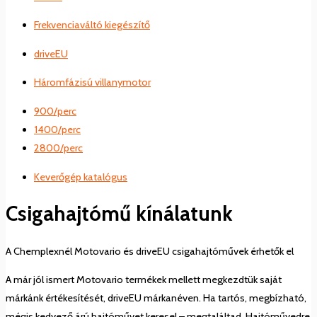
Frekvenciaváltó kiegészítő
driveEU
Háromfázisú villanymotor
900/perc
1400/perc
2800/perc
Keverőgép katalógus
Csigahajtómű kínálatunk
A Chemplexnél Motovario és driveEU csigahajtóművek érhetők el
A már jól ismert Motovario termékek mellett megkezdtük saját
márkánk értékesítését, driveEU márkanéven. Ha tartós, megbízható,
mégis kedvező árú hajtóművet keresel – megtaláltad. Hajtóművedre