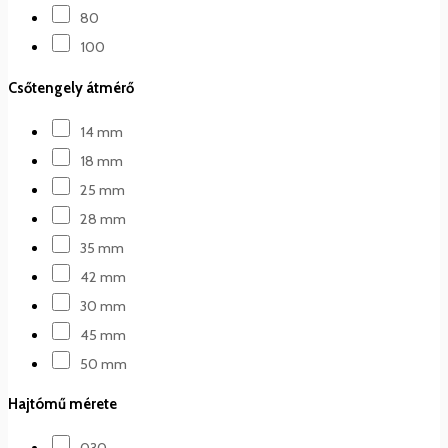
80
100
Csőtengely átmérő
14 mm
18 mm
25 mm
28 mm
35 mm
42 mm
30 mm
45 mm
50 mm
Hajtómű mérete
030