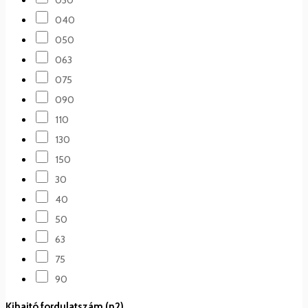
040
050
063
075
090
110
130
150
30
40
50
63
75
90
Kihajtó fordulatszám (n2)