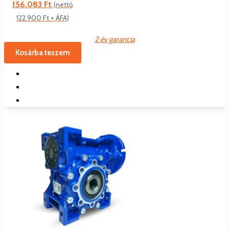
156.083
Ft
(nettó
122.900
Ft
+ ÁFA)
2 év garancia
Kosárba teszem