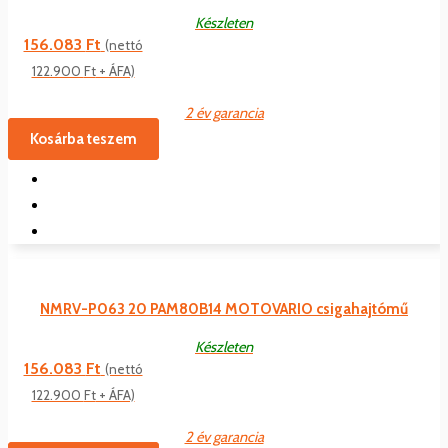
Készleten
156.083
Ft
(nettó
122.900
Ft
+ ÁFA)
2 év garancia
Kosárba teszem
NMRV-P063 20 PAM80B14 MOTOVARIO csigahajtómű
Készleten
156.083
Ft
(nettó
122.900
Ft
+ ÁFA)
2 év garancia