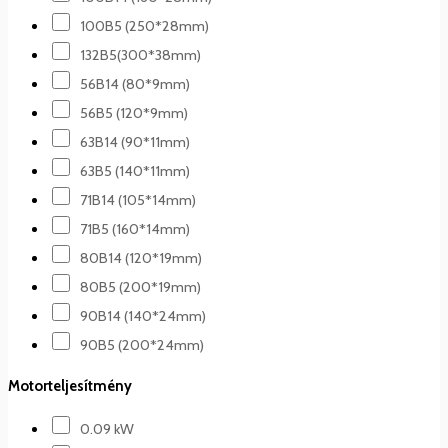
100B5 (250*28mm)
132B5(300*38mm)
56B14 (80*9mm)
56B5 (120*9mm)
63B14 (90*11mm)
63B5 (140*11mm)
71B14 (105*14mm)
71B5 (160*14mm)
80B14 (120*19mm)
80B5 (200*19mm)
90B14 (140*24mm)
90B5 (200*24mm)
Motorteljesítmény
0.09 kW