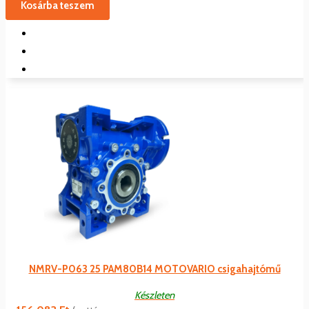
Kosárba teszem
NMRV-P063 25 PAM80B14 MOTOVARIO csigahajtómű
Készleten