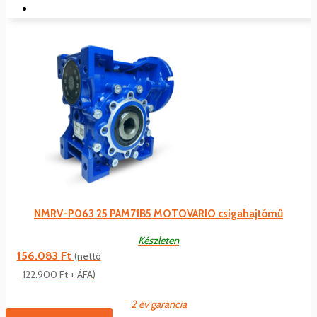
NMRV-P063 25 PAM71B5 MOTOVARIO csigahajtómű
Készleten
156.083
Ft
(nettó
122.900
Ft
+ ÁFA)
2 év garancia