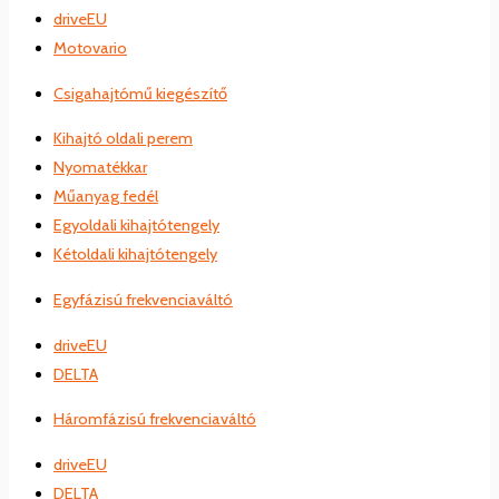
driveEU
Motovario
Csigahajtómű kiegészítő
Kihajtó oldali perem
Nyomatékkar
Műanyag fedél
Egyoldali kihajtótengely
Kétoldali kihajtótengely
Egyfázisú frekvenciaváltó
driveEU
DELTA
Háromfázisú frekvenciaváltó
driveEU
DELTA