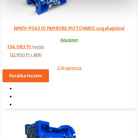
NMRV-P063 10 PAM80B5 MOTOVARIO csigahajtómű
Készleten
156.083
Ft
(nettó
122.900
Ft
+ ÁFA)
2 év garancia
Kosárba teszem