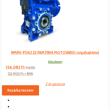
NMRV-P063 25 PAM71B14 MOTOVARIO csigahajtómű
Készleten
156.083
Ft
(nettó
122.900
Ft
+ ÁFA)
2 év garancia
Kosárba teszem