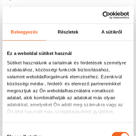
Beleegyezés
Részletek
A sütikről
NMRV-P063 10 PAM71B5 MOTOVARIO csigahajtómű
Készleten
Ez a weboldal sütiket használ
156.083
Ft
(nettó
Sütiket használunk a tartalmak és hirdetések személyre
122.900
Ft
+ ÁFA)
szabásához, közösségi funkciók biztosításához,
valamint weboldalforgalmunk elemzéséhez. Ezenkívül
2 év garancia
közösségi média-, hirdető- és elemező partnereinkkel
Kosárba teszem
megosztjuk az Ön weboldalhasználatra vonatkozó
adatait, akik kombinálhatják az adatokat más olyan
adatokkal, amelyeket Ön adott meg számukra vagy az
Ön által használt más szolgáltatásokból gyűjtöttek.
Hozzájárulás