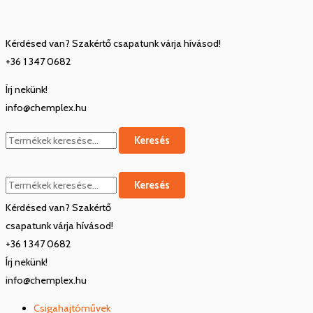
Skip
Keresés
Keresés
Keresés
Keresés
to
a
a
a
a
Kérdésed van? Szakértő csapatunk várja hívásod!
content
következőre:
következőre:
következőre:
következőre:
+36 1 347 0682
Írj nekünk!
info@chemplex.hu
Keresés
Keresés
Kérdésed van? Szakértő
csapatunk várja hívásod!
+36 1 347 0682
Írj nekünk!
info@chemplex.hu
Csigahajtóművek