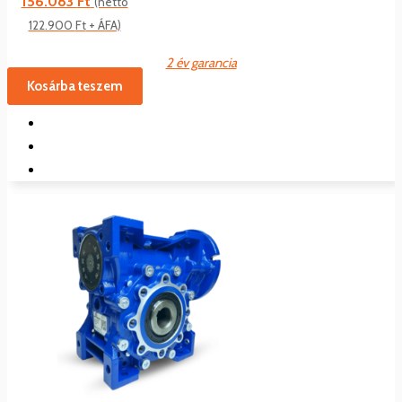
156.083
Ft
(nettó
122.900
Ft
+ ÁFA)
2 év garancia
Kosárba teszem