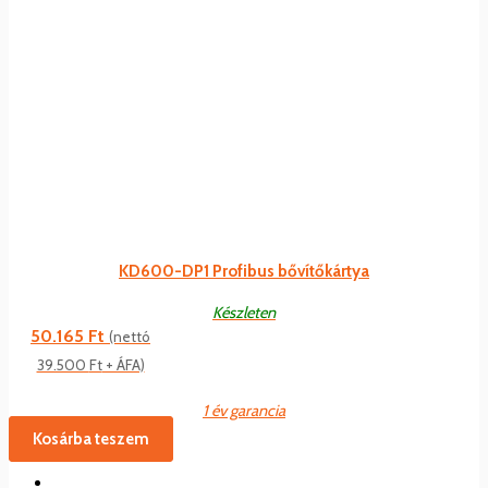
KD600-DP1 Profibus bővítőkártya
Készleten
50.165
Ft
(nettó
39.500
Ft
+ ÁFA)
1 év garancia
Kosárba teszem