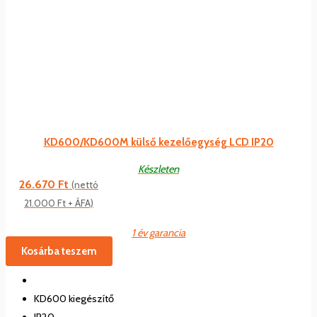
KD600/KD600M külső kezelőegység LCD IP20
Készleten
26.670
Ft
(nettó
21.000
Ft
+ ÁFA)
1 év garancia
Kosárba teszem
KD600 kiegészítő
IP20