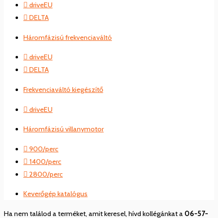
driveEU
DELTA
Háromfázisú frekvenciaváltó
driveEU
DELTA
Frekvenciaváltó kiegészítő
driveEU
Háromfázisú villanymotor
900/perc
1400/perc
2800/perc
Keverőgép katalógus
Ha nem találod a terméket, amit keresel, hívd kollégánkat a
06-57-