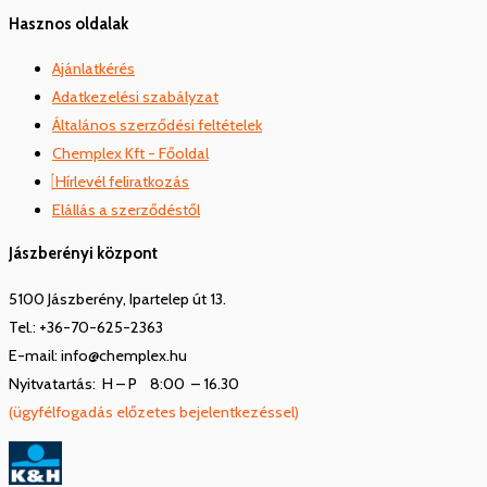
Hasznos oldalak
Ajánlatkérés
Adatkezelési szabályzat
Általános szerződési feltételek
Chemplex Kft - Főoldal
Hírlevél feliratkozás
Elállás a szerződéstől
Jászberényi központ
5100 Jászberény, Ipartelep út 13.
Tel.: +36-70-625-2363
E-mail: info@chemplex.hu
Nyitvatartás: H – P 8:00 – 16.30
(ügyfélfogadás előzetes bejelentkezéssel)