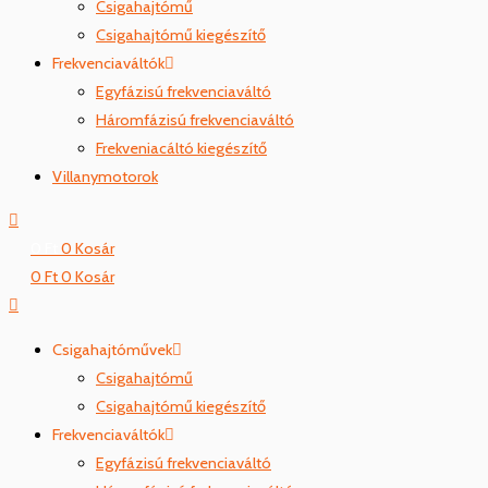
Csigahajtómű
Csigahajtómű kiegészítő
Frekvenciaváltók
Egyfázisú frekvenciaváltó
Háromfázisú frekvenciaváltó
Frekveniacáltó kiegészítő
Villanymotorok
0
Ft
0
Kosár
0
Ft
0
Kosár
Csigahajtóművek
Csigahajtómű
Csigahajtómű kiegészítő
Frekvenciaváltók
Egyfázisú frekvenciaváltó