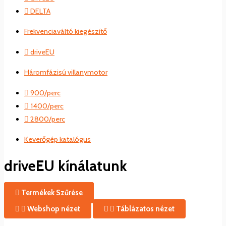
DELTA
Frekvenciaváltó kiegészítő
driveEU
Háromfázisú villanymotor
900/perc
1400/perc
2800/perc
Keverőgép katalógus
driveEU kínálatunk
Termékek Szűrése
Webshop nézet
Táblázatos nézet