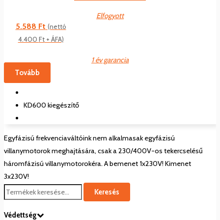
Elfogyott
5.588
Ft
(nettó
4.400
Ft
+ ÁFA)
1 év garancia
Tovább
KD600 kiegészítő
Egyfázisú frekvenciaváltóink nem alkalmasak egyfázisú
villanymotorok meghajtására, csak a 230/400V-os tekercselésű
háromfázisú villanymotorokéra. A bemenet 1x230V! Kimenet
3x230V!
Keresés
Védettség