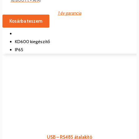
1 év garancia
Kosárba teszem
KD600 kiegészítő
IP65
USB – RS485 átalakító