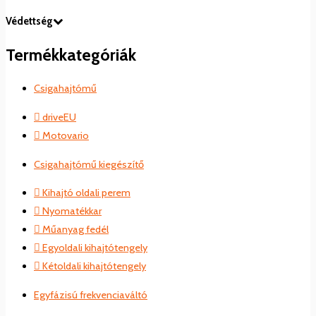
Védettség
Termékkategóriák
Csigahajtómű
driveEU
Motovario
Csigahajtómű kiegészítő
Kihajtó oldali perem
Nyomatékkar
Műanyag fedél
Egyoldali kihajtótengely
Kétoldali kihajtótengely
Egyfázisú frekvenciaváltó