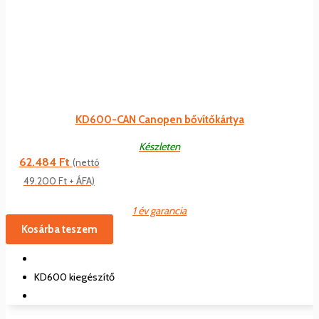
KD600-CAN Canopen bővítőkártya
Készleten
62.484
Ft
(nettó
49.200
Ft
+ ÁFA)
1 év garancia
Kosárba teszem
KD600 kiegészítő