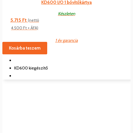
KD600 I/O 1 bővítőkártya
Készleten
5.715
Ft
(nettó
4.500
Ft
+ ÁFA)
1 év garancia
Kosárba teszem
KD600 kiegészítő