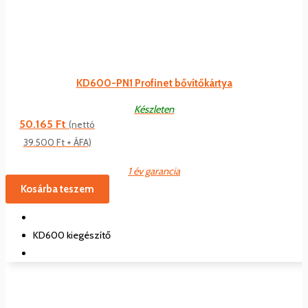
KD600-PN1 Profinet bővítőkártya
Készleten
50.165
Ft
(nettó
39.500
Ft
+ ÁFA)
1 év garancia
Kosárba teszem
KD600 kiegészítő