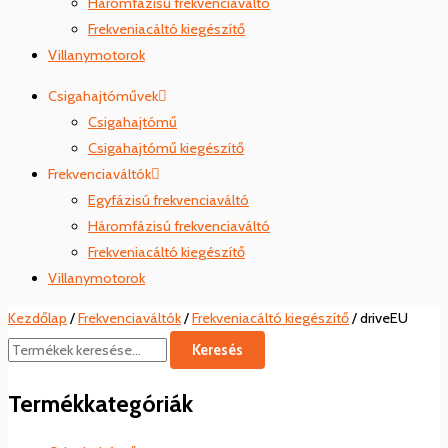
Háromfázisú frekvenciaváltó
Frekveniacáltó kiegészítő
Villanymotorok
Csigahajtóművek
Csigahajtómű
Csigahajtómű kiegészítő
Frekvenciaváltók
Egyfázisú frekvenciaváltó
Háromfázisú frekvenciaváltó
Frekveniacáltó kiegészítő
Villanymotorok
Kezdőlap
/
Frekvenciaváltók
/
Frekveniacáltó kiegészítő
/ driveEU
Keresés
Termékkategóriák