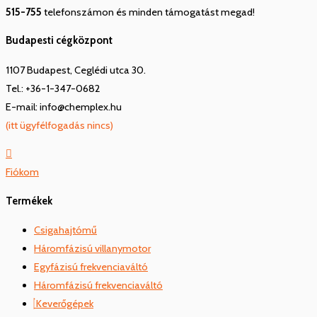
515-755
telefonszámon és minden támogatást megad!
Budapesti cégközpont
1107 Budapest, Ceglédi utca 30.
Tel.: +36-1-347-0682
E-mail: info@chemplex.hu
(itt ügyfélfogadás nincs)
Fiókom
Termékek
Csigahajtómű
Háromfázisú villanymotor
Egyfázisú frekvenciaváltó
Háromfázisú frekvenciaváltó
Keverőgépek