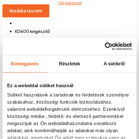
1 év garancia
Kosárba teszem
KD600 kiegészítő
Beleegyezés
Részletek
A sütikről
Ez a weboldal sütiket használ
Sütiket használunk a tartalmak és hirdetések személyre
szabásához, közösségi funkciók biztosításához,
valamint weboldalforgalmunk elemzéséhez. Ezenkívül
közösségi média-, hirdető- és elemező partnereinkkel
megosztjuk az Ön weboldalhasználatra vonatkozó
KD600-PG1 Encoder bővítőkártya (nyitott kollektoros)
adatait, akik kombinálhatják az adatokat más olyan
adatokkal, amelyeket Ön adott meg számukra vagy az
Készleten