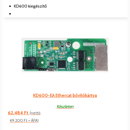
KD600 kiegészítő
KD600-EA Ethercat bővítőkártya
Készleten
62.484
Ft
(nettó
49.200
Ft
+ ÁFA)