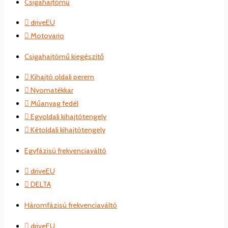
Csigahajtómű
driveEU
Motovario
Csigahajtómű kiegészítő
Kihajtó oldali perem
Nyomatékkar
Műanyag fedél
Egyoldali kihajtótengely
Kétoldali kihajtótengely
Egyfázisú frekvenciaváltó
driveEU
DELTA
Háromfázisú frekvenciaváltó
driveEU