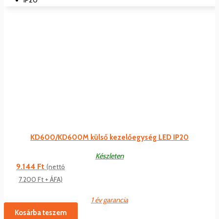
KD600/KD600M külső kezelőegység LED IP20
Készleten
9.144
Ft
(nettó
7.200
Ft
+ ÁFA)
1 év garancia
Kosárba teszem