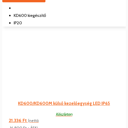
KD600 kiegészítő
IP20
KD600/KD600M külső kezelőegység LED IP65
Készleten
21.336
Ft
(nettó
16.800
Ft
+ ÁFA)