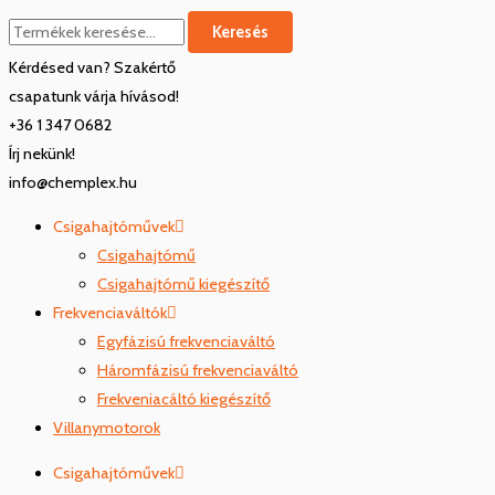
Keresés
Kérdésed van? Szakértő
csapatunk várja hívásod!
+36 1 347 0682
Írj nekünk!
info@chemplex.hu
Csigahajtóművek
Csigahajtómű
Csigahajtómű kiegészítő
Frekvenciaváltók
Egyfázisú frekvenciaváltó
Háromfázisú frekvenciaváltó
Frekveniacáltó kiegészítő
Villanymotorok
Csigahajtóművek